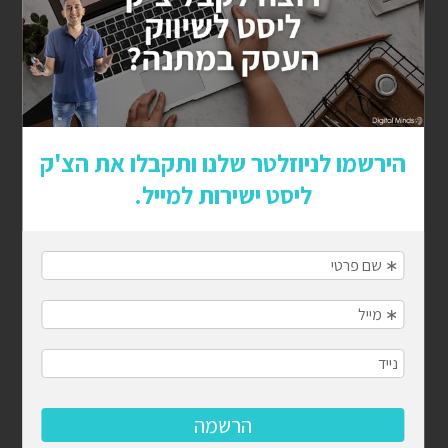
יצירת סרטוני וידאו שמייצרים מעורבות: כך תגרמו לצופים
להישאר מרותקים
איך מיתוג נכון ולוגו מנצח יכולים להפוך את העסק שלך
למותג מוביל
להפסיק לרדוף אחרי הזמן ולהתחיל לנהל אותו: המדריך
לניהול לו"ז בעסק
קמפיין משפיענים מנצח: המדריך שיעשה לכם סדר
ציון איכות בגוגל אדס: המדריך המלא
תגיות פופולריות
פרסום ממומן,
רשתות חברתיות,
SEO,
בניית אתרים,
אינסטגרם,
אסטרטגיית פרסום,
פרסום בגוגל,
קידום
ממומן בגוגל,
קידום עסקים,
פרסום באמזון,
פרסום
בפייסבוק,
סושיאל מדיה,
קידום אורגני,
קידום בגוגל,