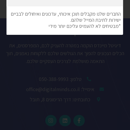
קידום ממומן,
בקצרה עלינו
דיגיטל מיינדס הוקמה במטרה להעניק לכם, המפרסמים, את
הכלים הנכונים להפוך את הגולשים שלכם ללקוחות נאמנים, תוך
התאמה מושלמת לצרכים העסקיים שלכם.
טלפון: 050-388-9993
אימייל: office@digitalminds.co.il
כתובתינו: דרך הרימונים 8, תובל