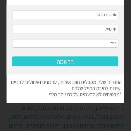
יצירת סרטוני וידאו שמייצרים מעורבות: כך תגרמו לצופים
להישאר מרותקים
איך מיתוג נכון ולוגו מנצח יכולים להפוך את העסק שלך
למותג מוביל
להפסיק לרדוף אחרי הזמן ולהתחיל לנהל אותו: המדריך
לניהול לו"ז בעסק
קמפיין משפיענים מנצח: המדריך שיעשה לכם סדר
ציון איכות בגוגל אדס: המדריך המלא
תגיות פופולריות
קידום ממומן,
קידום בגוגל,
פרסום בגוגל,
קידום
ממומן בגוגל,
בניית אתרים,
אסטרטגיית פרסום,
SEO,
קידום אורגני,
פרסום באמזון,
רשתות חברתיות,
פרסום