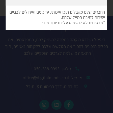
חברתיות,
פרסום ממומן,
בקצרה עלינו
דיגיטל מיינדס הוקמה במטרה להעניק לכם, המפרסמים, את
הכלים הנכונים להפוך את הגולשים שלכם ללקוחות נאמנים, תוך
התאמה מושלמת לצרכים העסקיים שלכם.
טלפון: 050-388-9993
אימייל: office@digitalminds.co.il
כתובתינו: דרך הרימונים 8, תובל