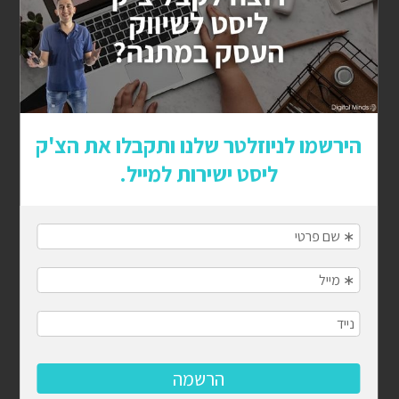
יצירת סרטוני וידאו שמייצרים מעורבות: כך תגרמו לצופים
להישאר מרותקים
איך מיתוג נכון ולוגו מנצח יכולים להפוך את העסק שלך
למותג מוביל
להפסיק לרדוף אחרי הזמן ולהתחיל לנהל אותו: המדריך
לניהול לו"ז בעסק
קמפיין משפיענים מנצח: המדריך שיעשה לכם סדר
ציון איכות בגוגל אדס: המדריך המלא
תגיות פופולריות
פרסום באמזון,
קידום בגוגל,
קידום ממומן,
SEO,
קידום ממומן בגוגל,
פרסום בגוגל,
בניית אתרים,
אסטרטגיית פרסום,
קידום אורגני,
פרסום בפייסבוק,
סושיאל מדיה,
אינסטגרם,
קידום עסקים,
רשתות