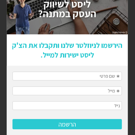
להישאר מרותקים
איך מיתוג נכון ולוגו מנצח יכולים להפוך את העסק שלך
למותג מוביל
להפסיק לרדוף אחרי הזמן ולהתחיל לנהל אותו: המדריך
לניהול לו"ז בעסק
קמפיין משפיענים מנצח: המדריך שיעשה לכם סדר
ציון איכות בגוגל אדס: המדריך המלא
תגיות פופולריות
פרסום ממומן,
סושיאל מדיה,
אסטרטגיית פרסום,
בניית אתרים,
SEO,
קידום ממומן,
קידום אורגני,
פרסום בפייסבוק,
קידום בגוגל,
אינסטגרם,
קידום
ממומן בגוגל,
קידום עסקים,
רשתות חברתיות,
פרסום
בגוגל,
פרסום באמזון,