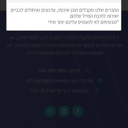
בקצרה עלינו
דיגיטל מיינדס הוקמה במטרה להעניק לכם, המפרסמים, את
הכלים הנכונים להפוך את הגולשים שלכם ללקוחות נאמנים, תוך
התאמה מושלמת לצרכים העסקיים שלכם.
טלפון: 050-388-9993
אימייל: office@digitalminds.co.il
כתובתינו: דרך הרימונים 8, תובל