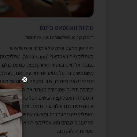
מה זה וואטסאפ ביזנס
רועי בן נון
10 באוקטובר 2019
אין תגובות
כיום אין כמעט אדם שלא מכיר או משתמש
באפליקציית וואטסאפ (Whatsapp). אפליק
נכנסה אל חיינו בעשור האחרון ומאז כמעט כולם
משתמשים בה על בסיס יומיומי. עם זאת, בעולם
הדינמי שאנו חיים בו, מדי תקופה מגיחה אל העול
הברקה חדשה שמותירה מאחור את הקיימת. מסי
זו מפתחי האפליקציה עושים הכל כדי להשאיר
אותה מעודכנת ורלוונטית תמיד. אחת לתקופה
האפליקציה מתעדכנת ומציעה שינויים, כאשר אח
המרעננים שבהם הוא אפליקציית וואטסאפ
שמיועדת לעסקים.