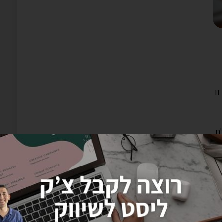
ציה זו
ם
בה
ד