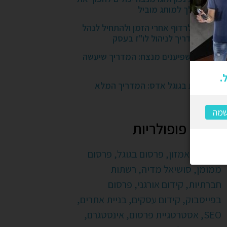
העסק שלך למותג מוביל
להפסיק לרדוף אחרי הזמן ולהתחיל לנהל
אותו: המדריך לניהול לו"ז בעסק
קמפיין משפיענים מנצח: המדריך שיעשה
לכם סדר
ציון איכות בגוגל אדס: המדריך המלא
תגיות פופולריות
פרסום באמזון,
פרסום בגוגל,
פרסום
ממומן,
סושיאל מדיה,
רשתות
חברתיות,
קידום אורגני,
פרסום
בפייסבוק,
קידום עסקים,
בניית אתרים,
SEO,
אסטרטגיית פרסום,
אינסטגרם,