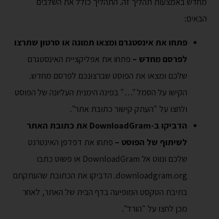
מחדש באמצעות תהליך זה. התהליך כולל את השלבים
הבאים:
פתחו את אינסטגרם ומצאו תמונה או סרטון שתרצו
לפרסם מחדש –
פתחו את אפליקציית האינסטגרם
שלכם ומצאו את הפוסט שברצונכם לפרסם מחדש.
הקישו על הסמל "…" בפינה הימנית העליונה של הפוסט
ולחצו על "העתק קישור כתובת אתר".
הדביקו ב-DownloadGram את כתובת האתר
לשיתוף של הפוסט –
פתחו את דפדפן האינטרנט
שלכם ונווט אל DownloadGram או פשוט כתבו
downloadgram.org. הדביקו את הכתובת שהעתקתם
בתיבת הטקסט המופיעה בדף הבית של האתר, לאחר
מכן לחצו על "הורד".