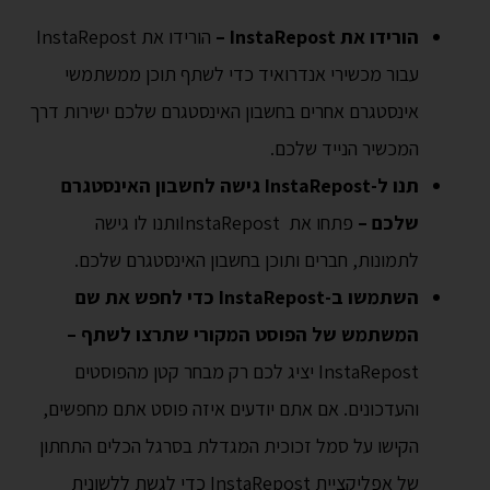
הורידו את InstaRepost –
הורידו את InstaRepost
עבור מכשירי אנדרואיד כדי לשתף תוכן ממשתמשי
אינסטגרם אחרים בחשבון האינסטגרם שלכם ישירות דרך
המכשיר הנייד שלכם.
תנו ל-InstaRepost גישה לחשבון האינסטגרם
שלכם –
פתחו את InstaRepostותנו לו גישה
לתמונות, חברים ותוכן בחשבון האינסטגרם שלכם.
השתמשו ב-InstaRepost כדי לחפש את שם
המשתמש של הפוסט המקורי שתרצו לשתף –
InstaRepost יציג לכם רק מבחר קטן מהפוסטים
והעדכונים. אם אתם יודעים איזה פוסט אתם מחפשים,
הקישו על סמל זכוכית המגדלת בסרגל הכלים התחתון
של אפליקציית InstaRepost כדי לגשת ללשונית