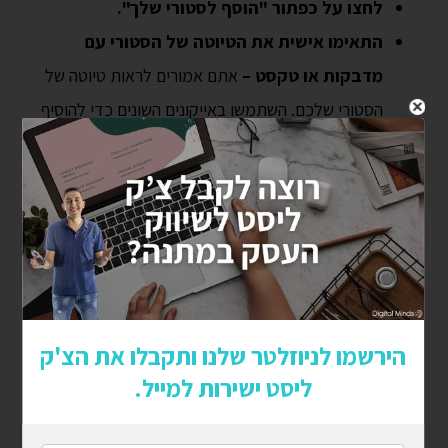
לחצו על כפתור "הוסף לסטורי שלך".
התאימו אישית את הטיוטה של הסטורי עם
מדבקות או טקסט –
אתם אמורים לראות טיוטה של
הסטורי שלכם. השתמשו באייקונים השונים כדי להוסיף
צבעים, טקסט, מדבקות והנפשות אחרות.
לחצו על כפתור "הסטורי שלך" בפינה השמאלית
התחתונה –
יש לכם גם אפשרות ללחוץ על "חברים
קרובים" בפינה הימנית התחתונה, אם אתם רוצים שרק
קבוצה נבחרת של אנשים תראה את הסטורי שלכם. אחרי
כל זה, הפוסט ששיתפתם מחדש אמור להופיע בסטורי
שלכם.
עם פרסום סטורי, יש לפעול לפי אותן שיטות עבודה מומלצות
בדיוק כמו בעת שיתוף פוסט. אם אינכם מכירים את מפרסם