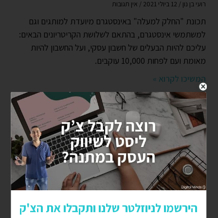
רועי בן נון
12 ביולי 2021
אין תגובות
תכונת "החלק למעלה" באינסטגרם מיועדת למותגים וגם
למשתמשי אינסטגרם, בהתאם לשלושת הקריטריונים הבאים:
עליכם להיות הבעלים של חשבון עסקי, ועל החשבון להיות
מאומת ועם לפחות 10,000 עוקבים.
המשיכו לקרוא »
כיצד לקבל חסות באינסטגרם