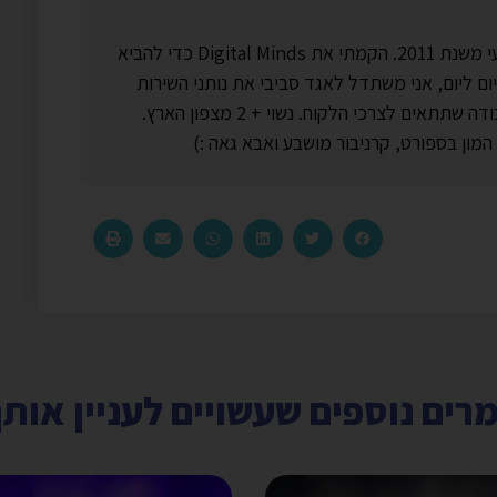
עוסק בשיווק וקידום באינטרנט באופן מקצועי משנת 2011. הקמתי את Digital Minds כדי להביא
ם ליום, אני משתדל לאגד סביבי את נותני השירות
הטובים ביותר בתחומם כדי ליצור סביבת עבודה שתתאים לצרכי הלקוח. נשוי + 2 מצפון הארץ.
המון בספורט, קרניבור מושבע ואבא גאה :)
ים נוספים שעשויים לעניין אותך