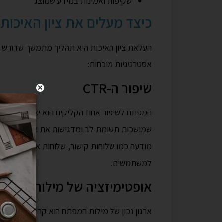
שקיפות ואמינות במידע שמוצג
כיצד מעלים את ציון האיכות?
העלאת ציון האיכות היא תהליך מתמשך שדורש ת
אסטרטגיות מוכחות:
שיפור ה-CTR
המפתח לשיפור אחוז הקליקים הוא יצירת מודעו
שמושכות תשומת לב ומדגישות את היתרונות היי
מודעה כמו שלוחות קישור, שלוחות אתר ושלוחו
למשתמשים.
אופטימיזציה של מילות מפתח
ארגון נכון של מילות המפתח הוא קריטי. צרו קב