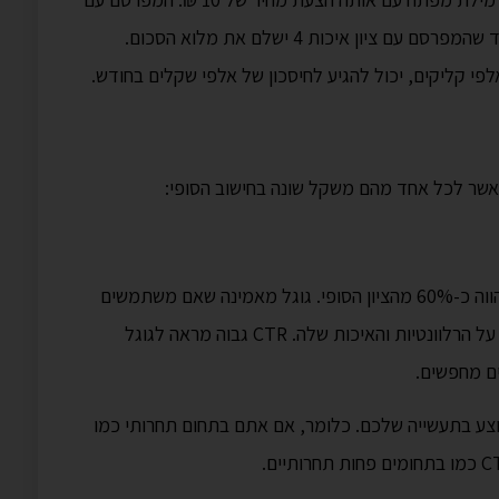
ציון איכות 8 עשוי לשלם רק 6 ₪ עבור קליק, בעוד שהמפרסם עם ציון איכות 4 ישלם את מלוא הסכום.
פי קליקים, יכול להגיע לחיסכון של אלפי שקלים בחודש.
כאשר לכל אחד מהם משקל שונה בחישוב הסופי:
זהו המרכיב המשמעותי ביותר בציון האיכות, המהווה כ-60% מהציון הסופי. גוגל מאמינה שאם משתמשים
רבים בוחרים ללחוץ על המודעה שלכם, זה מעיד על הרלוונטיות והאיכות שלה. CTR גבוה מראה לגוגל
ם מחפשים.
 משווה את ה-CTR שלכם לממוצע בתעשייה שלכם. כלומר, אם אתם בתחום תחרותי כמו